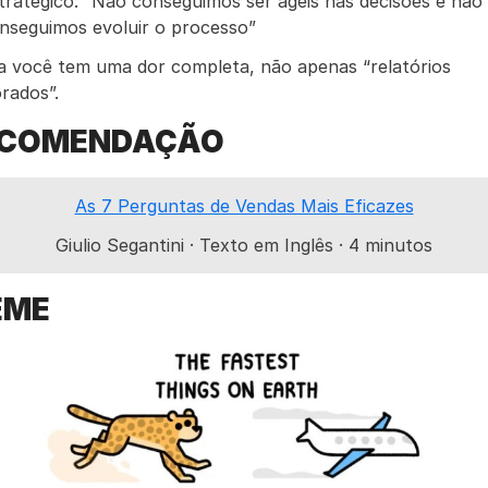
tratégico: “Não conseguimos ser ágeis nas decisões e não 
nseguimos evoluir o processo”
a você tem uma dor completa, não apenas “relatórios 
rados”.
ECOMENDAÇÃO
​As 7 Perguntas de Vendas Mais Eficazes​
Giulio Segantini · Texto em Inglês · 4 minutos
EME