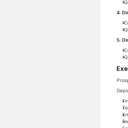
“Q
4. D
“C
“Q
5. D
“C
“Q
Exe
Pros
Depoi
Fi
Te
Em
Re