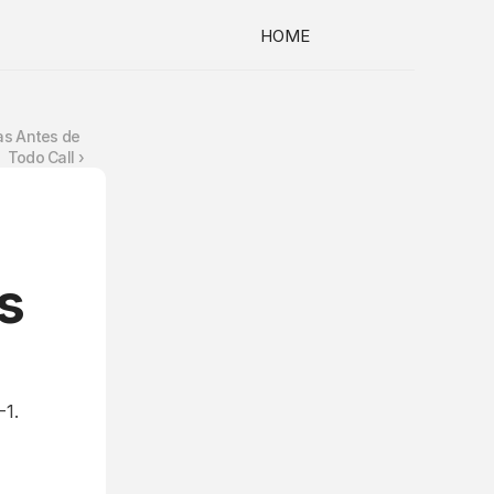
HOME
as Antes de 
Todo Call ›
s
-1.