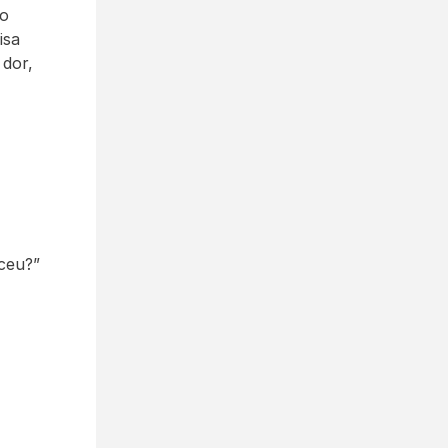
o 
sa 
dor, 
eceu?”