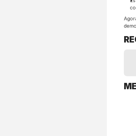
Es
co
Agor
demo
R
M