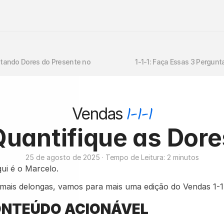
jetando Dores do Presente no 
1-1-1: Faça Essas 3 Pergunt
1-1-1
Vendas
Quantifique as Dore
25 de agosto de 2025 · Tempo de Leitura: 2 minutos
qui é o Marcelo.
mais delongas, vamos para mais uma edição do Vendas 1-1
NTEÚDO ACIONÁVEL