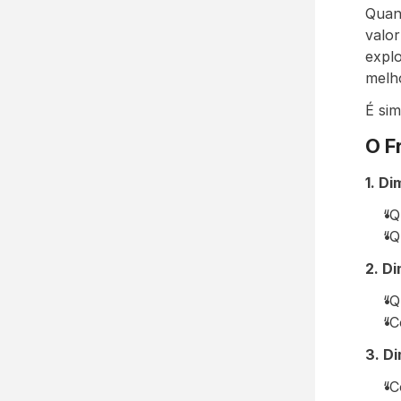
Quan
valor
explo
melh
É sim
O F
1. D
“Q
“Q
2. D
“Q
“C
3. D
“C