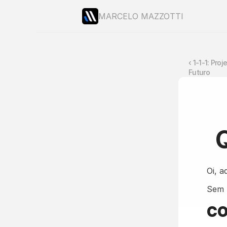
MARCELO MAZZOTTI
‹ 1-1-1: Pro
Futuro
Oi, a
Sem 
CO