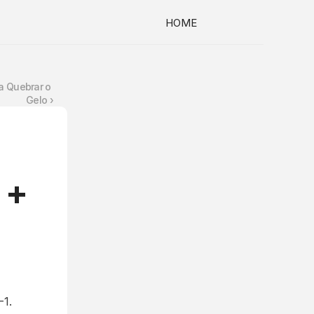
HOME
a Quebrar o 
Gelo ›
+ 
-1.