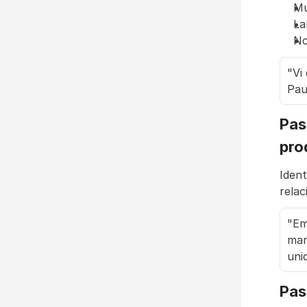
Mu
La
No
"Vi
Pau
Pas
pro
Iden
rela
"Em
man
uni
Pas