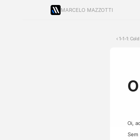
MARCELO MAZZOTTI
‹ 1-1-1: Co
O
Oi, a
Sem 