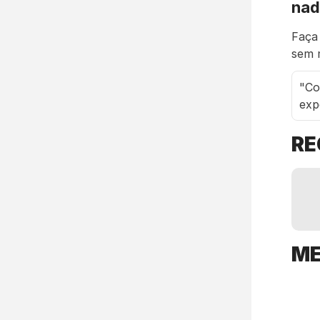
nad
Faça
sem 
"Co
exp
R
M