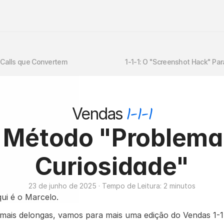
ld Calls que Convertem
1-1-1: O "Screenshot Hack" Par
1-1-1
Vendas
 Método "Problema 
Curiosidade"
23 de junho de 2025 · Tempo de Leitura: 2 minutos
qui é o Marcelo.
mais delongas, vamos para mais uma edição do Vendas 1-1