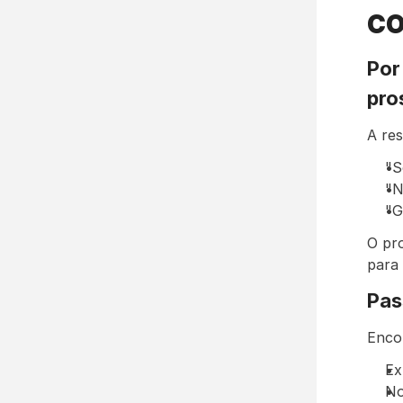
CO
Por
pro
A res
"S
"N
"G
O pro
para 
Pas
Enco
Ex
No