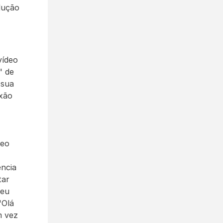
lução 
ídeo 
 de 
sua 
xão 
eo 
ncia 
ar 
eu 
Olá 
 vez 