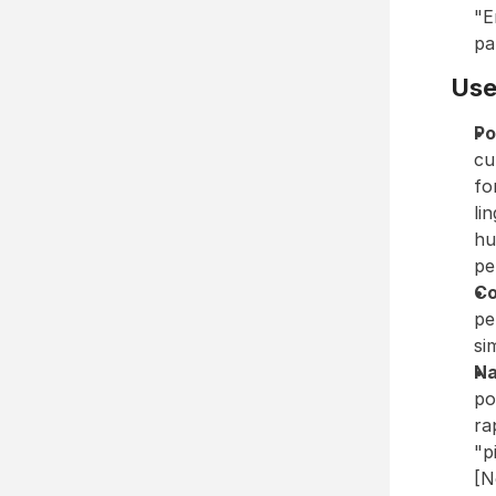
"E
pa
Use
Po
cu
fo
li
hu
pe
C
pe
si
Na
po
ra
"p
[N