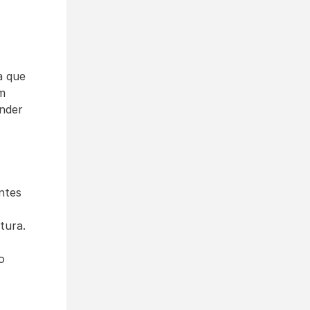
 que 
m 
nder 
ntes 
ura. 
 