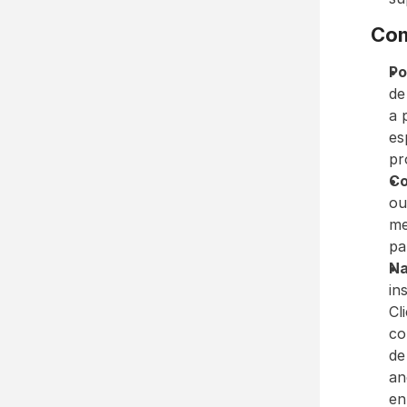
Com
Po
de
a 
es
pr
C
ou
me
pa
Na
in
Cl
co
de
an
en