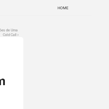
HOME
ções de Uma 
Cold Call ›
 