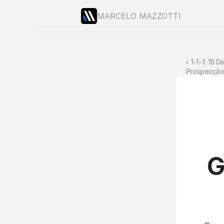
MARCELO MAZZOTTI
‹ 1-1-1: 15 
Prospecção
G