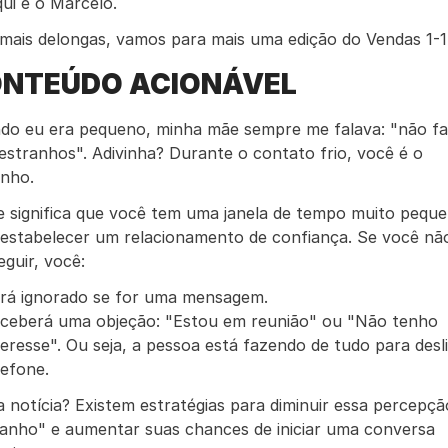
qui é o Marcelo.
mais delongas, vamos para mais uma edição do Vendas 1-1
NTEÚDO ACIONÁVEL
do eu era pequeno, minha mãe sempre me falava: "não fal
stranhos". Adivinha? Durante o contato frio, você é o 
anho.
e significa que você tem uma janela de tempo muito peque
 estabelecer um relacionamento de confiança. Se você não
guir, você:
rá ignorado se for uma mensagem.
ceberá uma objeção: "Estou em reunião" ou "Não tenho 
teresse". Ou seja, a pessoa está fazendo de tudo para desli
lefone.
 notícia? Existem estratégias para diminuir essa percepção
ranho" e aumentar suas chances de iniciar uma conversa 