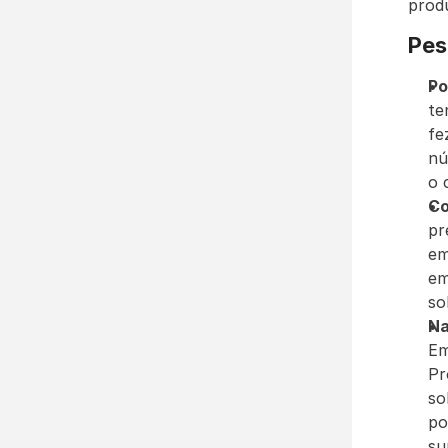
produ
Pes
Po
te
fe
nú
o 
C
pr
em
em
so
Na
Em
Pr
so
po
su