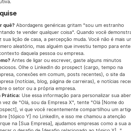
tiva.
quise
r quê?
 Abordagens genéricas gritam "sou um estranho 
ntando te vender qualquer coisa". Quando você demonstra
z sua lição de casa, a percepção muda. Você não é mais u
mero aleatório, mas alguém que investiu tempo para ente
contexto daquela pessoa ou empresa.
omo?
 Antes de ligar ou escrever, gaste alguns minutos 
eciosos. Olhe o LinkedIn do prospect (cargo, tempo na 
presa, conexões em comum, posts recentes), o site da 
presa (notícias, blog, página de carreiras), e notícias rece
bre o setor ou a própria empresa.
 Prática:
 Use essa informação para personalizar sua abert
 vez de "Olá, sou da Empresa X", tente "Olá [Nome do 
ospect], vi que você recentemente compartilhou um artigo
bre [tópico Y] no LinkedIn, e isso me chamou a atenção 
rque na [Sua Empresa], ajudamos empresas como a sua a 
perar o desafio de [desafio relacionado ao tópico Y]...".