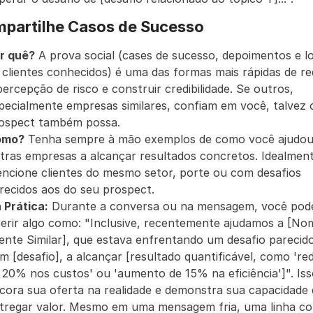
partilhe Casos de Sucesso
r quê?
 A prova social (cases de sucesso, depoimentos e lo
 clientes conhecidos) é uma das formas mais rápidas de red
percepção de risco e construir credibilidade. Se outros, 
pecialmente empresas similares, confiam em você, talvez o
ospect também possa.
omo?
 Tenha sempre à mão exemplos de como você ajudou
tras empresas a alcançar resultados concretos. Idealment
ncione clientes do mesmo setor, porte ou com desafios 
recidos aos do seu prospect.
 Prática:
 Durante a conversa ou na mensagem, você pode
serir algo como: "Inclusive, recentemente ajudamos a [Nom
iente Similar], que estava enfrentando um desafio parecido
m [desafio], a alcançar [resultado quantificável, como 're
 20% nos custos' ou 'aumento de 15% na eficiência']". Iss
cora sua oferta na realidade e demonstra sua capacidade 
tregar valor. Mesmo em uma mensagem fria, uma linha co