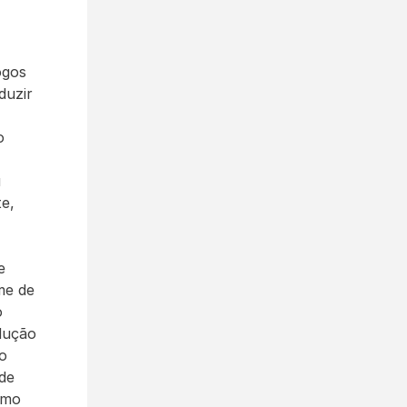
gos 
uzir 
 
 
e, 
 
e de 
 
dução 
o 
de 
mo 