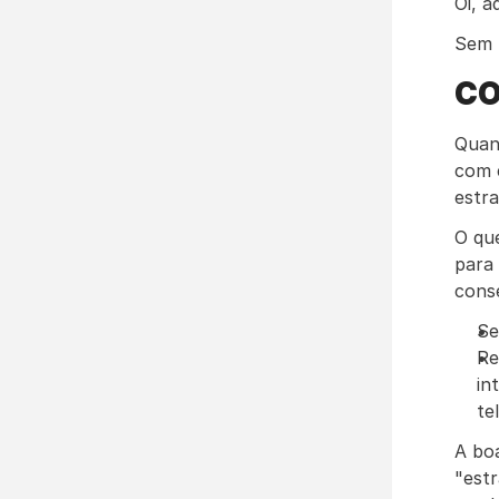
Oi, a
Sem 
CO
Quan
com e
estr
O qu
para
conse
Se
Re
in
te
A boa
"est