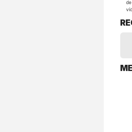
de
ví
R
M