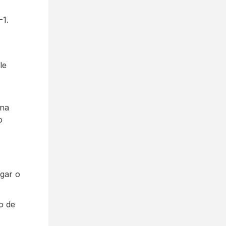
-1.
e 
na 
 
gar o 
 de 