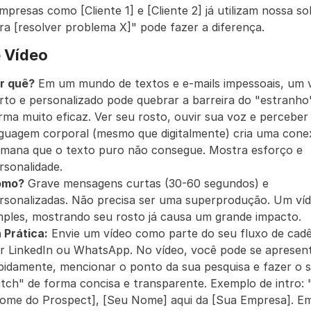
mpresas como [Cliente 1] e [Cliente 2] já utilizam nossa so
ra [resolver problema X]" pode fazer a diferença.
 Vídeo
r quê?
 Em um mundo de textos e e-mails impessoais, um v
rto e personalizado pode quebrar a barreira do "estranho"
rma muito eficaz. Ver seu rosto, ouvir sua voz e perceber 
nguagem corporal (mesmo que digitalmente) cria uma cone
mana que o texto puro não consegue. Mostra esforço e 
rsonalidade.
omo?
 Grave mensagens curtas (30-60 segundos) e 
rsonalizadas. Não precisa ser uma superprodução. Um víd
mples, mostrando seu rosto já causa um grande impacto.
 Prática:
 Envie um vídeo como parte do seu fluxo de cadê
r LinkedIn ou WhatsApp. No vídeo, você pode se apresent
pidamente, mencionar o ponto da sua pesquisa e fazer o s
itch" de forma concisa e transparente. Exemplo de intro: "
ome do Prospect], [Seu Nome] aqui da [Sua Empresa]. Em