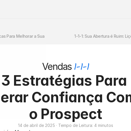
Dicas Para Melhorar a Sua 
1-1-1: Sua Abertura é Ruim: Li
1-1-1
Vendas
3 Estratégias Para 
erar Confiança Com
o Prospect
14 de abril de 2025 · Tempo de Leitura: 4 minutos